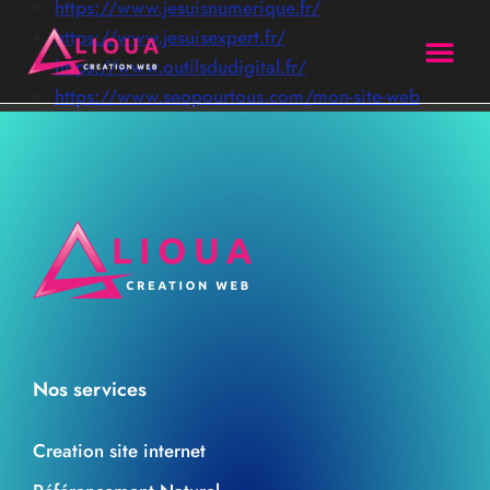
https://www.jesuisnumerique.fr/
https://www.jesuisexpert.fr/
https://www.outilsdudigital.fr/
https://www.seopourtous.com/mon-site-web
site intern
Agence SEO
Formation SEO
Nos services
Creation site internet