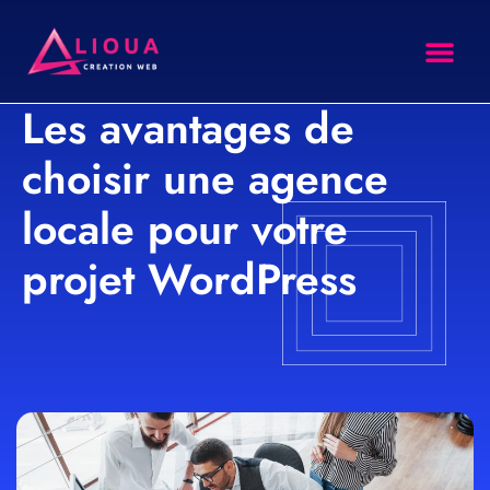
Les avantages de
site intern
Agence SEO
Formation SEO
choisir une agence
locale pour votre
projet WordPress