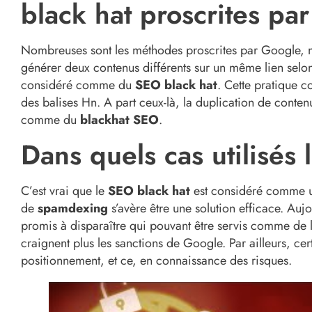
black hat proscrites pa
Nombreuses sont les méthodes proscrites par Google, m
générer deux contenus différents sur un même lien selon
considéré comme du
SEO black
hat
. Cette pratique c
des balises Hn. A part ceux-là, la duplication de conten
comme du
black
hat
SEO
.
Dans quels cas utilisés
C’est vrai que le
SEO black hat
est considéré comme une 
de
spamdexing
s’avère être une solution efficace. Auj
promis à disparaître qui pouvant être servis comme de l
craignent plus les sanctions de Google. Par ailleurs, ce
positionnement, et ce, en connaissance des risques.