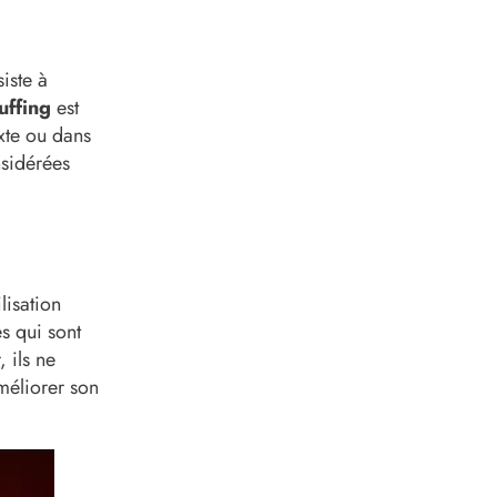
iste à
uffing
est
exte ou dans
nsidérées
lisation
es qui sont
 ils ne
améliorer son