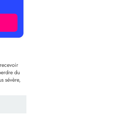
recevoir
perdre du
us sévère,