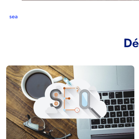
sea
Dé