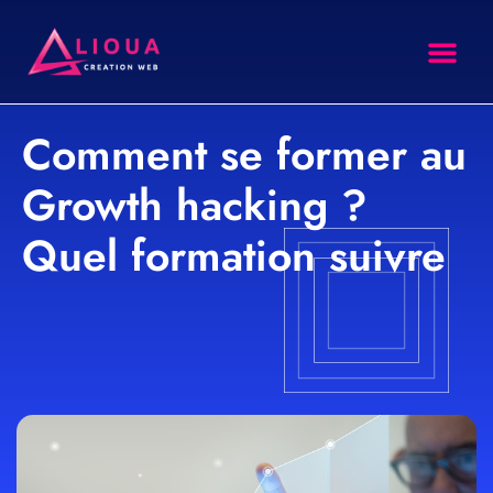
site intern
Agence SEO
Formation SEO
Comment se former au
Growth hacking ?
Quel formation suivre