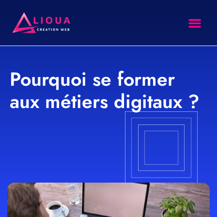
site intern
Agence SEO
Formation SEO
Pourquoi se former
aux métiers digitaux ?