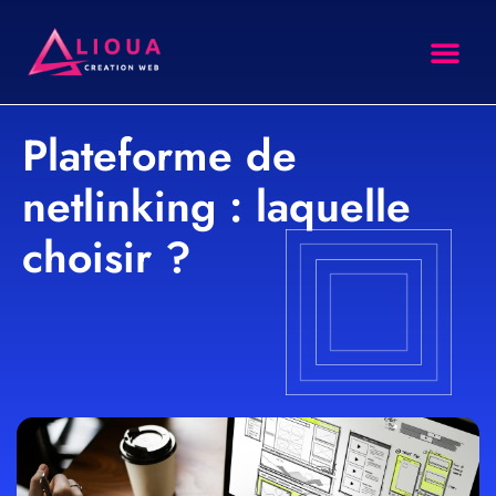
site intern
Agence SEO
Formation SEO
Plateforme de
netlinking : laquelle
choisir ?